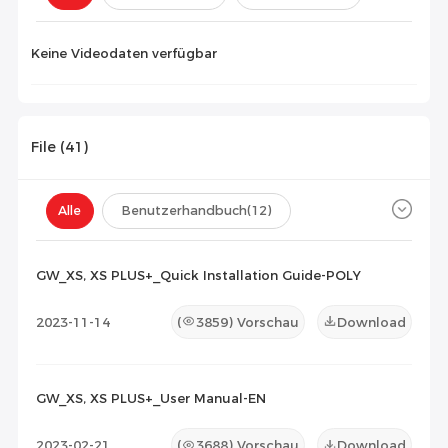
Konfiguration(
0
)
Keine Videodaten verfügbar
File (
41
)
Alle
Benutzerhandbuch
(12)
Datenblatt
(14)
Zertifikat
(15)
GW_XS, XS PLUS+_Quick Installation Guide-POLY
Kompatibilitätsliste
(0)
2023-11-14
(
3859
) Vorschau
Download
Wartungsdokument
(0)
Sonstiges
(0)
GW_XS, XS PLUS+_User Manual-EN
2023-02-21
(
3688
) Vorschau
Download