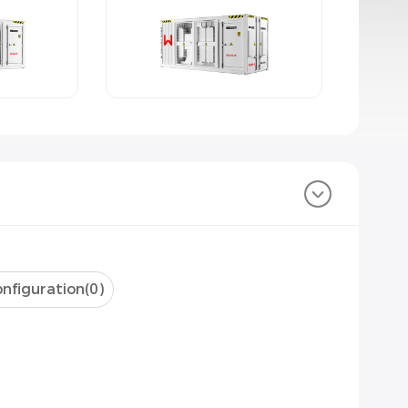
nfiguration(
0
)