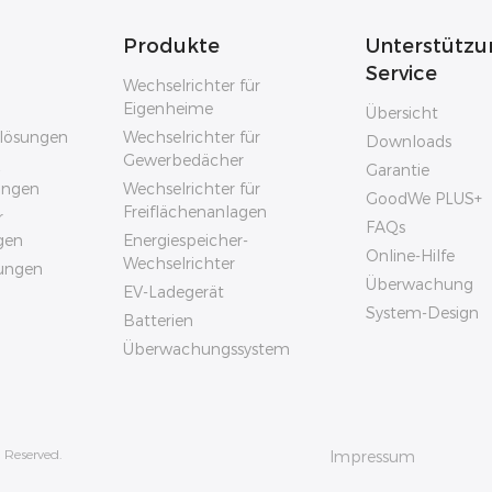
Produkte
Unterstützu
Service
Wechselrichter für
Eigenheime
Übersicht
rlösungen
Wechselrichter für
Downloads
Gewerbedächer
Garantie
sungen
Wechselrichter für
GoodWe PLUS+
Freiflächenanlagen
r
FAQs
gen
Energiespeicher-
Online-Hilfe
Wechselrichter
ungen
Überwachung
EV-Ladegerät
System-Design
Batterien
Überwachungssystem
 Reserved.
Impressum