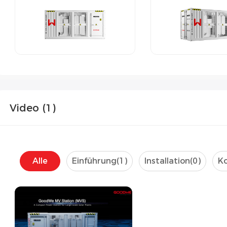
Video (
1
)
Alle
Einführung(
1
)
Installation(
0
)
Ko