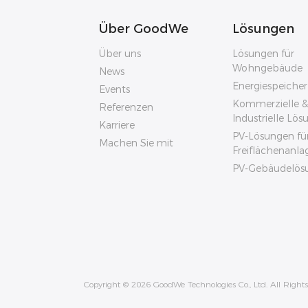
Über GoodWe
Lösungen
Über uns
Lösungen für
Wohngebäude
News
Energiespeiche
Events
Kommerzielle &
Referenzen
Industrielle Lö
Karriere
PV-Lösungen fü
Machen Sie mit
Freiflächenanla
PV-Gebäudelös
Copyright © 2026 GoodWe Technologies Co., Ltd. All Rights