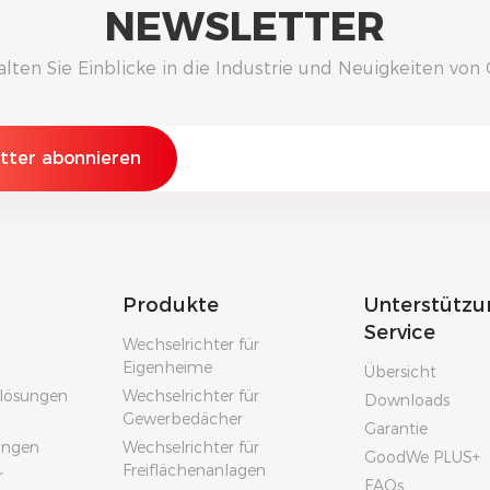
NEWSLETTER
alten Sie Einblicke in die Industrie und Neuigkeiten vo
Produkte
Unterstützu
Service
Wechselrichter für
Eigenheime
Übersicht
rlösungen
Wechselrichter für
Downloads
Gewerbedächer
Garantie
sungen
Wechselrichter für
GoodWe PLUS+
Freiflächenanlagen
r
FAQs