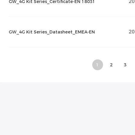
20
GW_4G Kit Series_Certificate-EN 18031
20
GW_4G Kit Series_Datasheet_EMEA-EN
1
2
3