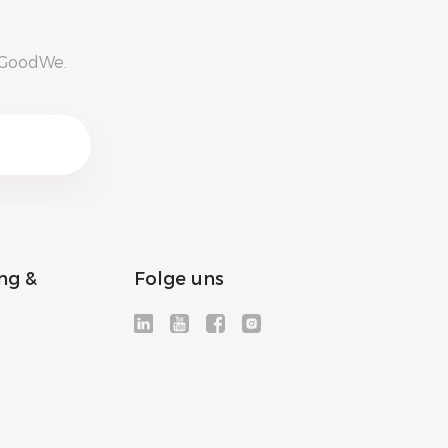
n GoodWe.
ng &
Folge uns