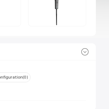
nfiguration(
0
)