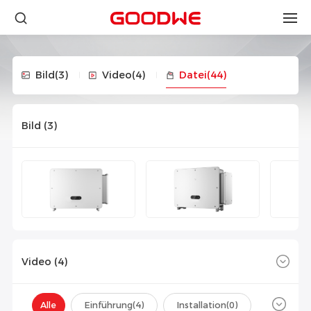
Bild
(3)
Video
(4)
Datei
(44)
Bild (
3
)
Video (
4
)
Alle
Einführung(
4
)
Installation(
0
)