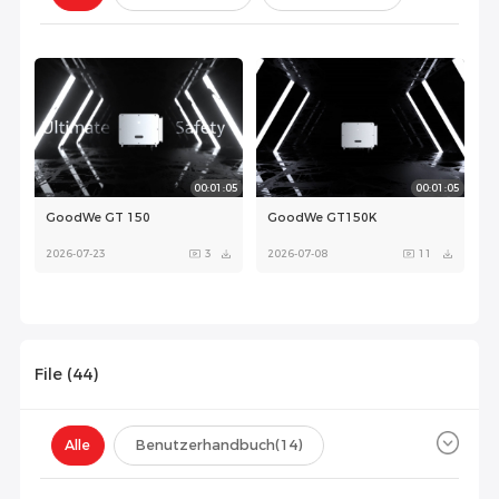
Konfiguration(
0
)
00:01:05
00:01:05
GoodWe GT 150
GoodWe GT150K
2026-07-23
3
2026-07-08
11
File (
44
)
00:01:05
00:01:05
Alle
Benutzerhandbuch
(14)
GoodWe GT 150
GoodWe GT150K
Datenblatt
(10)
Zertifikat
(20)