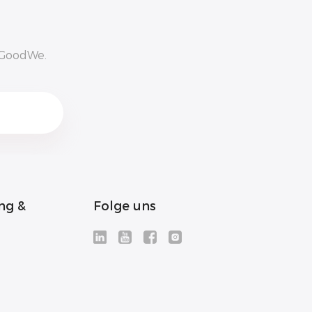
n GoodWe.
ng &
Folge uns