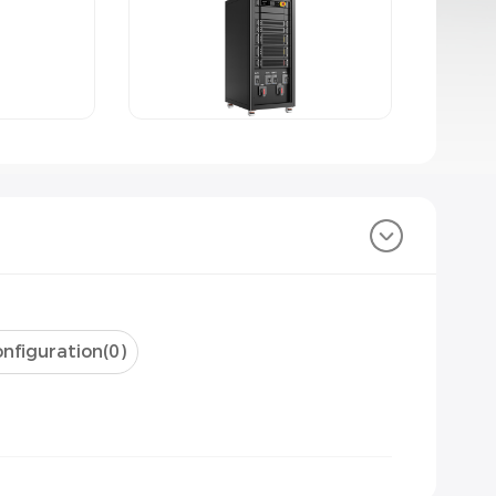
nfiguration(
0
)