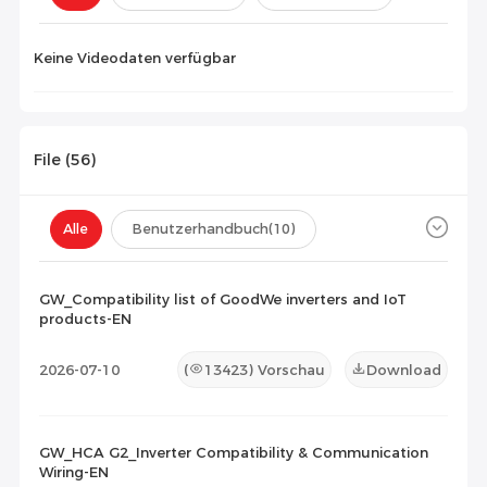
Konfiguration(
0
)
Keine Videodaten verfügbar
File (
56
)
Alle
Benutzerhandbuch
(10)
Datenblatt
(9)
Zertifikat
(18)
GW_Compatibility list of GoodWe inverters and IoT
products-EN
Kompatibilitätsliste
(19)
2026-07-10
(
13423
) Vorschau
Download
Wartungsdokument
(0)
Sonstiges
(0)
GW_HCA G2_Inverter Compatibility & Communication
Wiring-EN