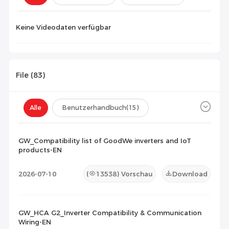
Konfiguration(
0
)
Keine Videodaten verfügbar
File (
83
)
Alle
Benutzerhandbuch
(15)
Datenblatt
(26)
Zertifikat
(23)
GW_Compatibility list of GoodWe inverters and IoT
products-EN
Kompatibilitätsliste
(19)
2026-07-10
(
13538
) Vorschau
Download
Wartungsdokument
(0)
Sonstiges
(0)
GW_HCA G2_Inverter Compatibility & Communication
Wiring-EN