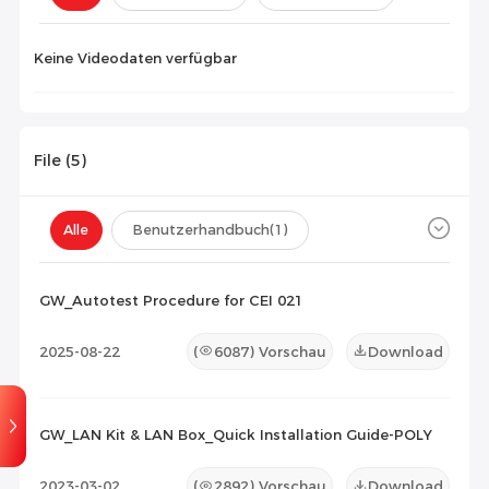
Konfiguration(
0
)
Keine Videodaten verfügbar
File (
5
)
Alle
Benutzerhandbuch
(1)
Datenblatt
(3)
Zertifikat
(1)
GW_Autotest Procedure for CEI 021
Kompatibilitätsliste
(0)
2025-08-22
(
6087
) Vorschau
Download
Wartungsdokument
(0)
Sonstiges
(0)
GW_LAN Kit & LAN Box_Quick Installation Guide-POLY
2023-03-02
(
2892
) Vorschau
Download