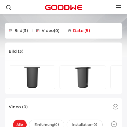
Bild
(3)
Video
(0)
Datei
(5)
Bild (
3
)
Video (
0
)
Alle
Einführung(
0
)
Installation(
0
)