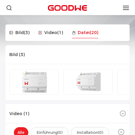
Bild
(3)
Video
(1)
Datei
(20)
Bild (
3
)
Video (
1
)
Alle
Einführung(
0
)
Installation(
0
)