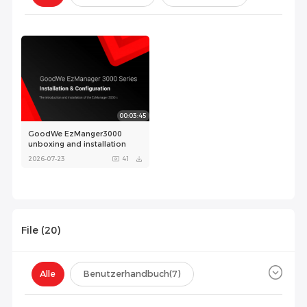
Konfiguration(
0
)
00:03:45
GoodWe EzManger3000
unboxing and installation
2026-07-23
41
File (
20
)
Alle
Benutzerhandbuch
(7)
Datenblatt
(11)
Zertifikat
(2)