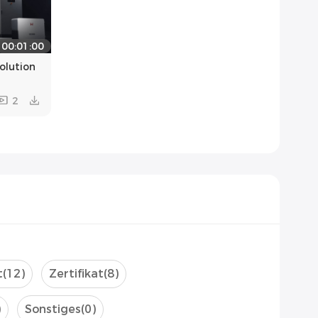
00:01:00
lution
2
t
(12)
Zertifikat
(8)
)
Sonstiges
(0)