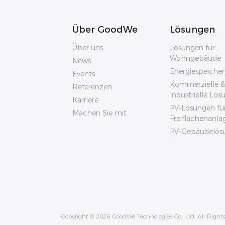
Über GoodWe
Lösungen
Über uns
Lösungen für
Wohngebäude
News
Energiespeiche
Events
Kommerzielle &
Referenzen
Industrielle Lö
Karriere
PV-Lösungen fü
Machen Sie mit
Freiflächenanla
PV-Gebäudelös
Copyright © 2026 GoodWe Technologies Co., Ltd. All Rights