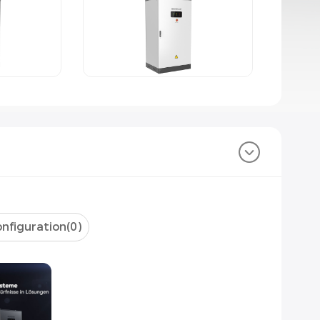
nfiguration(
0
)