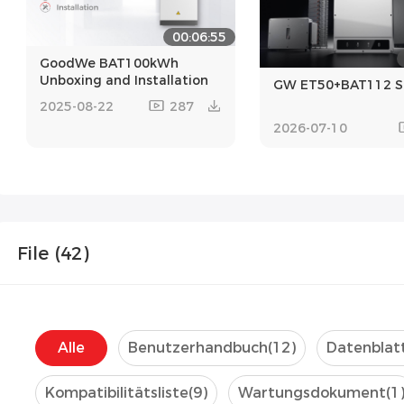
00:06:55
GoodWe BAT100kWh
Unboxing and Installation
GW ET50+BAT112 So
2025-08-22
287
2026-07-10
File (
42
)
Alle
Benutzerhandbuch
(12)
Datenblat
Kompatibilitätsliste
(9)
Wartungsdokument
(1