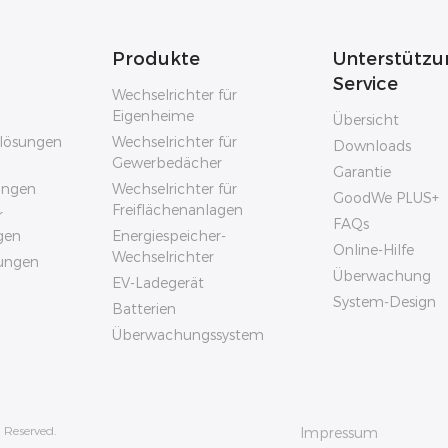
Produkte
Unterstützu
Service
Wechselrichter für
Eigenheime
Übersicht
rlösungen
Wechselrichter für
Downloads
Gewerbedächer
Garantie
sungen
Wechselrichter für
GoodWe PLUS+
Freiflächenanlagen
r
FAQs
gen
Energiespeicher-
Online-Hilfe
Wechselrichter
ungen
Überwachung
EV-Ladegerät
System-Design
Batterien
Überwachungssystem
 Reserved.
Impressum