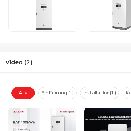
Video (
2
)
Alle
Einführung(
1
)
Installation(
1
)
Ko