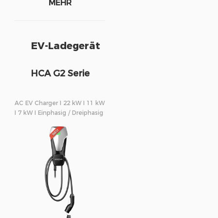
MEHR
EV-Ladegerät
HCA G2 Serie
AC EV Charger I 22 kW I 11 kW
I 7 kW I Einphasig / Dreiphasig