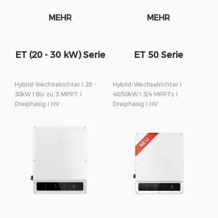
MEHR
MEHR
ET (20 - 30 kW) Serie
ET 50 Serie
Hybrid-Wechselrichter I 20 -
Hybrid-Wechselrichter I
30kW I Bis zu 3 MPPT I
40/50kW I 3/4 MPPTs I
Dreiphasig I HV
Dreiphasig I HV