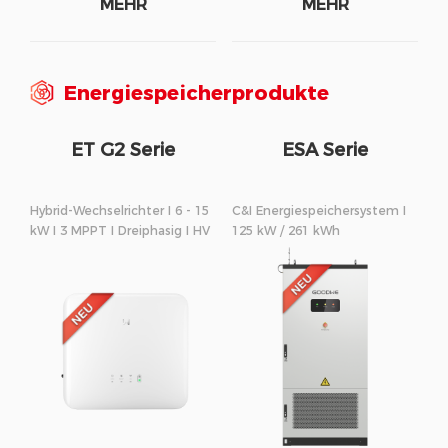
MEHR
MEHR
Energiespeicherprodukte
ET G2 Serie
ESA Serie
Hybrid-Wechselrichter I 6 - 15
C&I Energiespeichersystem I
kW I 3 MPPT I Dreiphasig I HV
125 kW / 261 kWh