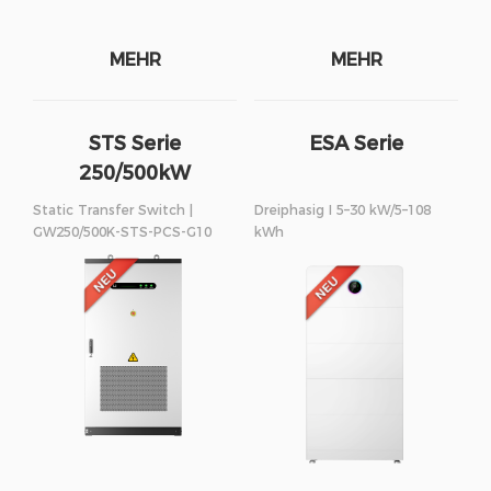
MEHR
MEHR
STS Serie
ESA Serie
250/500kW
Static Transfer Switch |
Dreiphasig I 5–30 kW/5–108
GW250/500K-STS-PCS-G10
kWh