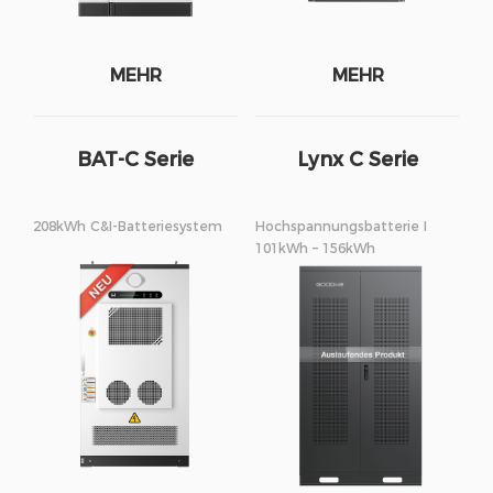
MEHR
MEHR
BAT-C Serie
Lynx C Serie
208kWh C&I-Batteriesystem
Hochspannungsbatterie I
101kWh – 156kWh