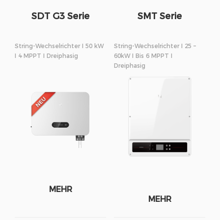
SDT G3 Serie
SMT Serie
String-Wechselrichter I 50 kW
String-Wechselrichter I 25 –
I 4 MPPT I Dreiphasig
60kW I Bis 6 MPPT I
Dreiphasig
MEHR
MEHR