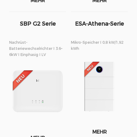
MEHR
MEHR
SBP G2 Serie
ESA-Athena-Serie
Nachrüst-
Mikro-Speicher I 0,8 kW/1,92
Batteriewechselrichter I 3.6–
kWh
6kW I Einphasig I LV
MEHR