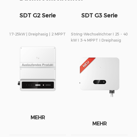
SDT G2 Serie
SDT G3 Serie
17-25kW | Dreiphasig | 2 MPPT
String-Wechselrichter I 25 - 40
kW I 3-4 MPPT I Dreiphasig
MEHR
MEHR