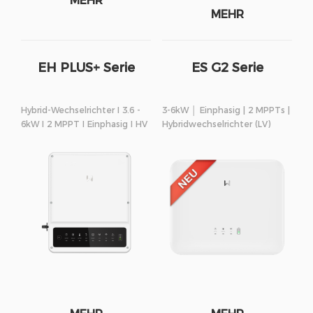
MEHR
MEHR
EH PLUS+ Serie
ES G2 Serie
Hybrid-Wechselrichter I 3.6 -
3-6kW │ Einphasig | 2 MPPTs |
6kW I 2 MPPT I Einphasig I HV
Hybridwechselrichter (LV)