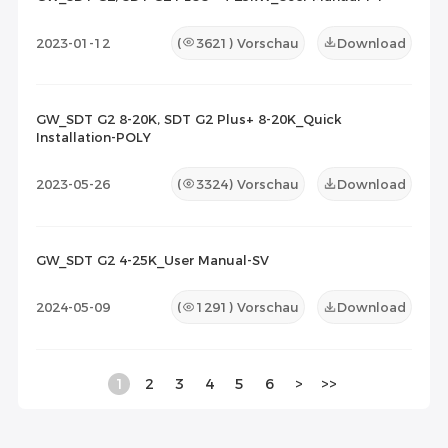
2023-01-12
(
3621
) Vorschau
Download
GW_SDT G2 8-20K, SDT G2 Plus+ 8-20K_Quick
Installation-POLY
2023-05-26
(
3324
) Vorschau
Download
GW_SDT G2 4-25K_User Manual-SV
2024-05-09
(
1291
) Vorschau
Download
1
2
3
4
5
6
>
>>