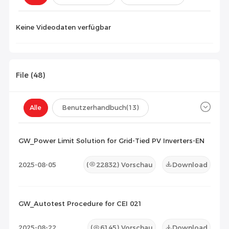
Konfiguration(
0
)
Keine Videodaten verfügbar
File (
48
)
Alle
Benutzerhandbuch
(13)
Datenblatt
(13)
Zertifikat
(22)
GW_Power Limit Solution for Grid-Tied PV Inverters-EN
Kompatibilitätsliste
(0)
2025-08-05
(
22832
) Vorschau
Download
Wartungsdokument
(0)
Sonstiges
(0)
GW_Autotest Procedure for CEI 021
2025-08-22
(
6145
) Vorschau
Download