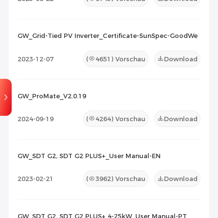
GW_Grid-Tied PV Inverter_Certificate-SunSpec-GoodWe
2023-12-07
(
4651
) Vorschau
Download
GW_ProMate_V2.0.19
2024-09-19
(
4264
) Vorschau
Download
GW_SDT G2, SDT G2 PLUS+_User Manual-EN
2023-02-21
(
3962
) Vorschau
Download
GW_SDT G2, SDT G2 PLUS+ 4-25kW_User Manual-PT