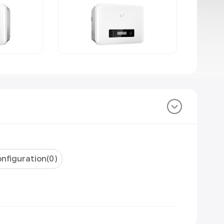
nfiguration(
0
)