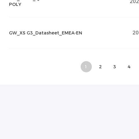
202
POLY
20
GW_XS G3_Datasheet_EMEA-EN
1
2
3
4