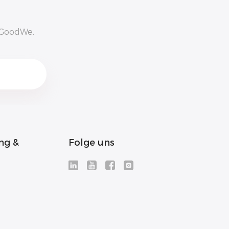
n GoodWe.
ng &
Folge uns