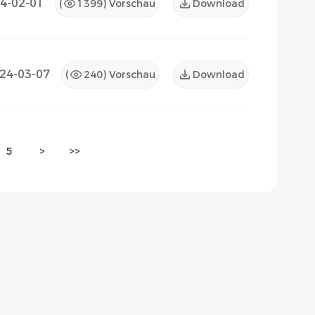
4-02-01
(
1399
) Vorschau
Download
24-03-07
(
240
) Vorschau
Download
5
>
>>