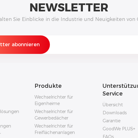
NEWSLETTER
alten Sie Einblicke in die Industrie und Neuigkeiten vo
Produkte
Unterstützu
Service
Wechselrichter für
Eigenheime
Übersicht
rlösungen
Wechselrichter für
Downloads
Gewerbedächer
Garantie
sungen
Wechselrichter für
GoodWe PLUS+
Freiflächenanlagen
r
FAQs