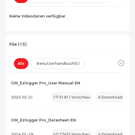
Konfiguration(
0
)
Keine Videodaten verfügbar
File (
13
)
Alle
Benutzerhandbuch
(5)
Datenblatt
(7)
Zertifikat
(1)
GW_Ezlogger Pro_User Manual-EN
Kompatibilitätsliste
(0)
2023-02-21
(
3181
) Vorschau
Download
Wartungsdokument
(0)
Sonstiges
(0)
GW_Ezlogger Pro_Datasheet-EN
2024-01-29
(
2743
) Vorschau
Download