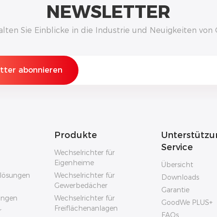
NEWSLETTER
alten Sie Einblicke in die Industrie und Neuigkeiten vo
Produkte
Unterstützu
Service
Wechselrichter für
Eigenheime
Übersicht
rlösungen
Wechselrichter für
Downloads
Gewerbedächer
Garantie
sungen
Wechselrichter für
GoodWe PLUS+
Freiflächenanlagen
r
FAQs