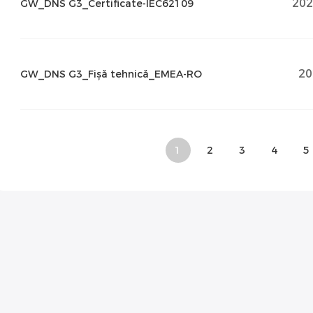
202
GW_DNS G3_Certificate-IEC62109
20
GW_DNS G3_Fișă tehnică_EMEA-RO
1
2
3
4
5