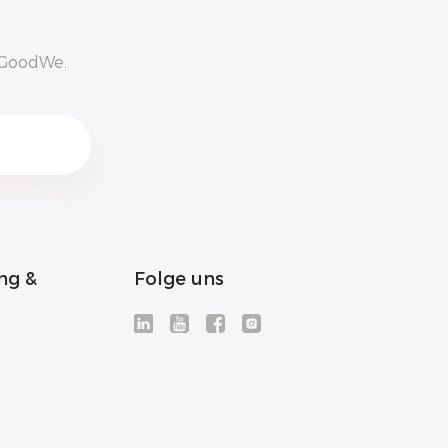
n GoodWe.
ng &
Folge uns