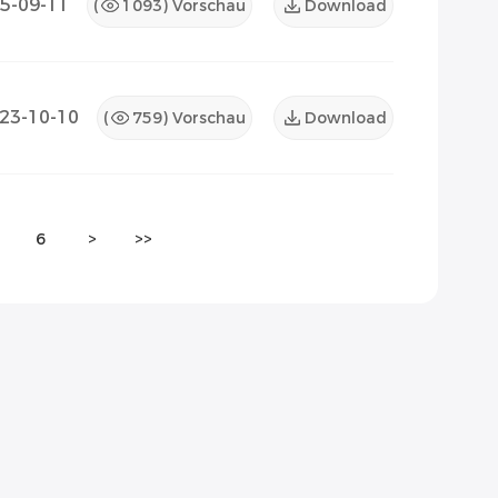
5-09-11
(
1093
) Vorschau
Download
23-10-10
(
759
) Vorschau
Download
6
>
>>