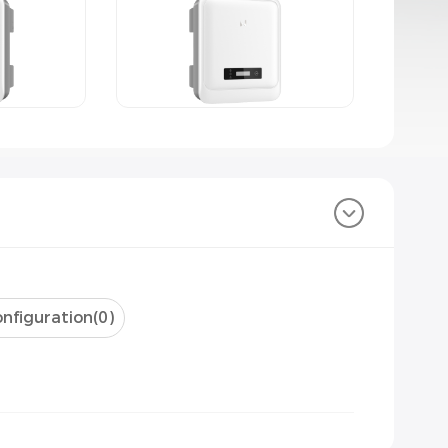
nfiguration(
0
)