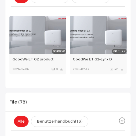
Konfiguration(
0
)
00:00:50
00:01:27
GoodWe ET G2 product
GoodWe ET G2+Lynx D
2026-07-06
9
2026-07-14
32
File (
78
)
Alle
Benutzerhandbuch
(13)
Datenblatt
(11)
Zertifikat
(35)