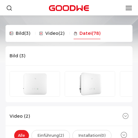
Bild
(3)
Video
(2)
Datei
(78)
Bild (
3
)
Video (
2
)
Alle
Einführung(
2
)
Installation(
0
)