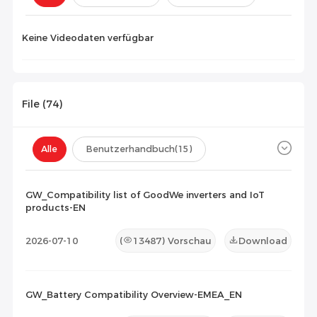
Konfiguration(
0
)
Keine Videodaten verfügbar
File (
74
)
Alle
Benutzerhandbuch
(15)
Datenblatt
(8)
Zertifikat
(42)
GW_Compatibility list of GoodWe inverters and IoT
products-EN
Kompatibilitätsliste
(9)
2026-07-10
(
13487
) Vorschau
Download
Wartungsdokument
(0)
Sonstiges
(0)
GW_Battery Compatibility Overview-EMEA_EN