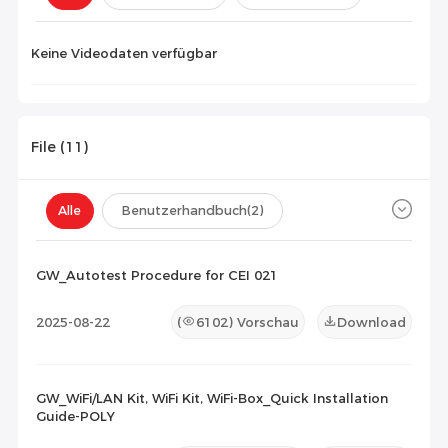
Konfiguration(
0
)
Keine Videodaten verfügbar
File (
11
)
Alle
Benutzerhandbuch
(2)
Datenblatt
(5)
Zertifikat
(4)
GW_Autotest Procedure for CEI 021
Kompatibilitätsliste
(0)
2025-08-22
(
6102
) Vorschau
Download
Wartungsdokument
(0)
Sonstiges
(0)
GW_WiFi/LAN Kit, WiFi Kit, WiFi-Box_Quick Installation
Guide-POLY