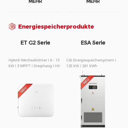
MEHR
MEHR
Energiespeicherprodukte
ET G2 Serie
ESA Serie
Hybrid-Wechselrichter I 6 - 15
C&I Energiespeichersystem I
kW I 3 MPPT I Dreiphasig I HV
125 kW / 261 kWh