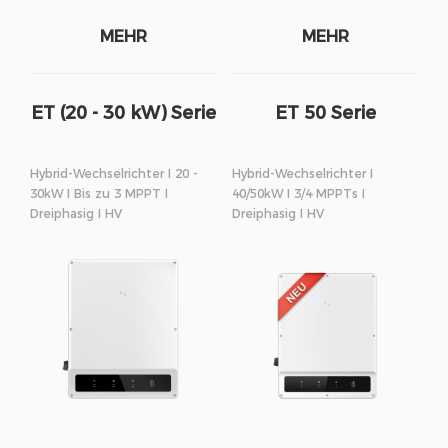
MEHR
MEHR
ET (20 - 30 kW) Serie
ET 50 Serie
Hybrid-Wechselrichter I 20 -
Hybrid-Wechselrichter I
30kW I Bis zu 3 MPPT I
40/50kW I 3/4 MPPTs I
Dreiphasig I HV
Dreiphasig I HV