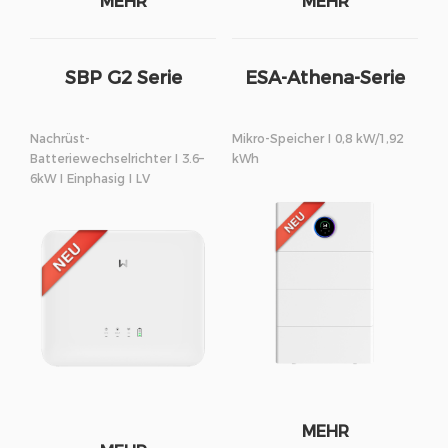
MEHR
MEHR
SBP G2 Serie
ESA-Athena-Serie
Nachrüst-
Mikro-Speicher I 0,8 kW/1,92
Batteriewechselrichter I 3.6–
kWh
6kW I Einphasig I LV
MEHR