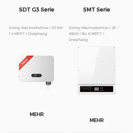
SDT G3 Serie
SMT Serie
String-Wechselrichter I 50 kW
String-Wechselrichter I 25 –
I 4 MPPT I Dreiphasig
60kW I Bis 6 MPPT I
Dreiphasig
MEHR
MEHR