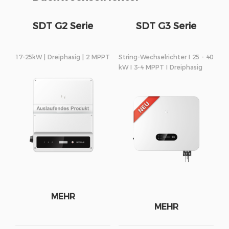
SDT G2 Serie
SDT G3 Serie
17-25kW | Dreiphasig | 2 MPPT
String-Wechselrichter I 25 - 40
kW I 3-4 MPPT I Dreiphasig
MEHR
MEHR