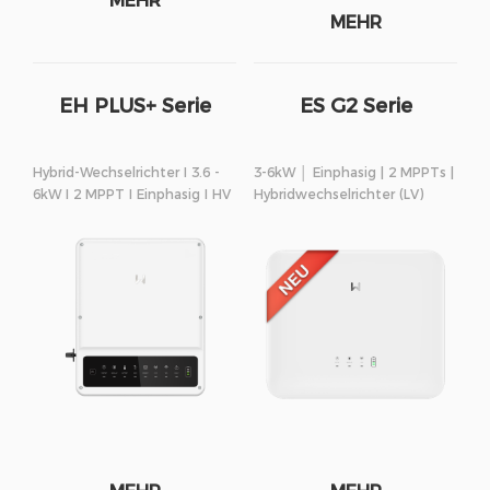
MEHR
MEHR
EH PLUS+ Serie
ES G2 Serie
Hybrid-Wechselrichter I 3.6 -
3-6kW │ Einphasig | 2 MPPTs |
6kW I 2 MPPT I Einphasig I HV
Hybridwechselrichter (LV)