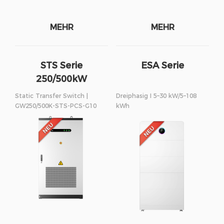
MEHR
MEHR
STS Serie
ESA Serie
250/500kW
Static Transfer Switch |
Dreiphasig I 5–30 kW/5–108
GW250/500K-STS-PCS-G10
kWh