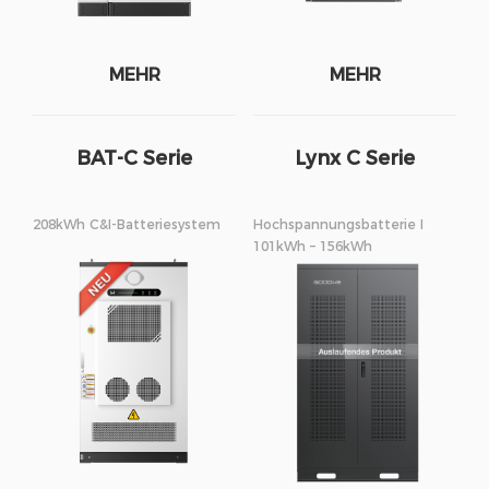
MEHR
MEHR
BAT-C Serie
Lynx C Serie
208kWh C&I-Batteriesystem
Hochspannungsbatterie I
101kWh – 156kWh