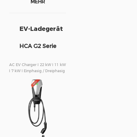
MEHR
EV-Ladegerät
HCA G2 Serie
AC EV Charger I 22 kW I 11 kW
I 7 kW I Einphasig / Dreiphasig