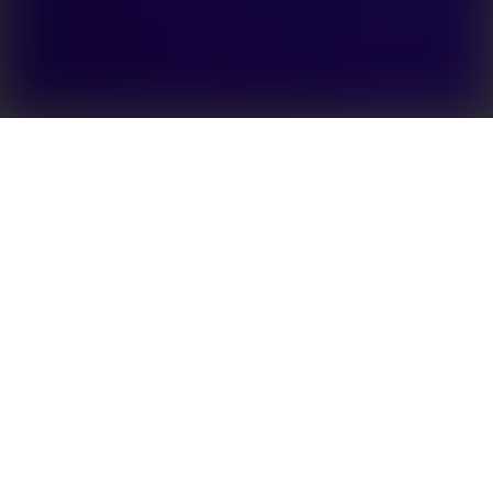
Erweiterte Energieautonomie für Besitzer von PV-
Dächern
Effiziente Lösungen für die Speicherung von
Solarenergie sind der Schlüssel zu einer besonders
hohen Energieautonomie. EH PLUS+ wurde
entwickelt, um den Energieertrag zu maximieren,
den Eigenverbrauch zu optimieren, Lastspitzen
abzufangen und eine Notstromversorgung
bereitzustellen. Die moderne Konstruktion, die ohne
einen Lüfter zur Kühlung auskommt, sorgt für einen
leisen und zuverlässigen Betrieb. Die Serie EH PLUS+
ist mit einer großen Bandbreite an Batterien
kompatibel, einschließlich der GoodWe Lynx Home F.