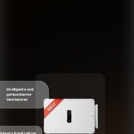
Intelligente und
geräuscharme
Ventilatoren
Robuste Konstruktion