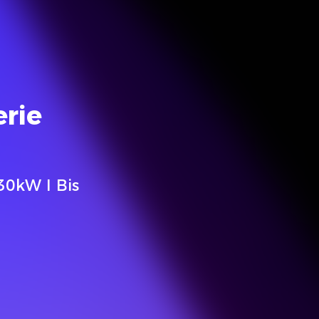
erie
30kW I Bis