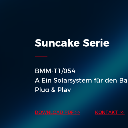
Suncake Serie
BMM-T1/054
A Ein Solarsystem für den Ba
Plug & Play
EIN STÜCK SONNENKUCHE
GENIESSEN
DOWNLOAD PDF >>
KONTAKT >>