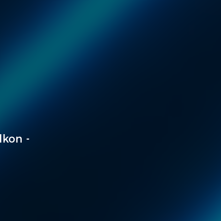
lkon -
N