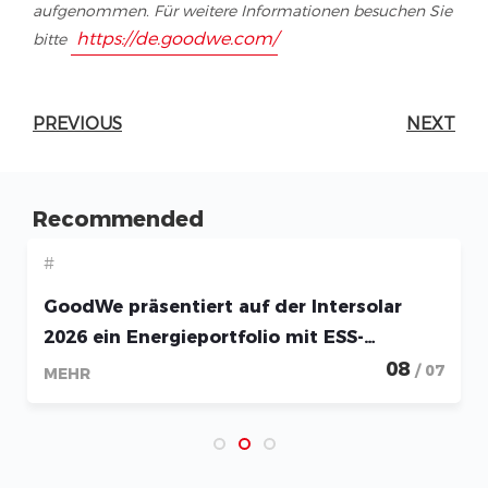
aufgenommen. Für weitere Informationen besuchen Sie
https://de.goodwe.com/
bitte
PREVIOUS
NEXT
Recommended
#
GoodWe präsentiert auf der Intersolar
2026 ein Energieportfolio mit ESS-
Lösungen von Micro-Storage bis Utility-
08
/ 07
MEHR
Scale