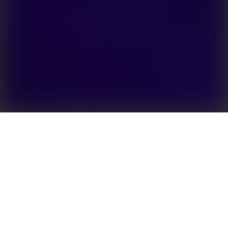
Geringere Energiekosten und unterbrechungsfreie
Stromversorgung für Anwendungen in Gewerbe und
Industrie (C&I)
Energiespeicherlösungen für Gewerbe und Industrie
(C&I) helfen, mit steigenden Energiekosten
umzugehen, stabile Betriebsbedingungen zu
gewährleisten und die Wettbewerbsfähigkeit zu
sichern. Neben der Steigerung des Eigenverbrauchs